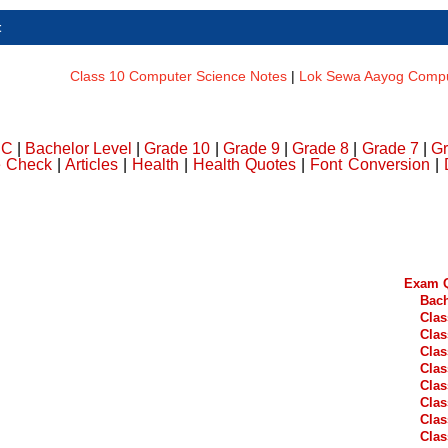
t
Class 10 Computer Science Notes
|
Lok Sewa Aayog Comput
DC
|
Bachelor Level
|
Grade 10
|
Grade 9
|
Grade 8
|
Grade 7
|
Gr
e Check
|
Articles
|
Health
|
Health Quotes
|
Font Conversion
|
Exam Q
Bach
Clas
Clas
Clas
Clas
Clas
Clas
Clas
Clas