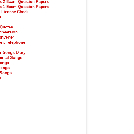
s 2 Exam Question Papers
s 1 Exam Question Papers
g License Check
s
 Quotes
onversion
onverter
ant Telephone
e
r Songs Diary
ental Songs
Songs
Songs
 Songs
t