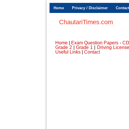
Home
Privacy / Disclaimer
Contac
ChautariTimes.com
Home
|
Exam Question Papers
-
C
Grade 2
|
Grade 1
|
Driving Licens
Useful Links
|
Contact