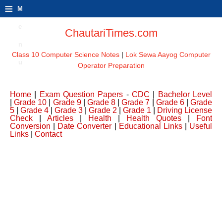
≡
M
e
ChautariTimes.com
n
Class 10 Computer Science Notes
|
Lok Sewa Aayog Computer
u
Operator Preparation
Home
|
Exam Question Papers
-
CDC
|
Bachelor Level
|
Grade 10
|
Grade 9
|
Grade 8
|
Grade 7
|
Grade 6
|
Grade
5
|
Grade 4
|
Grade 3
|
Grade 2
|
Grade 1
|
Driving License
Check
|
Articles
|
Health
|
Health Quotes
|
Font
Conversion
|
Date Converter
|
Educational Links
|
Useful
Links
|
Contact