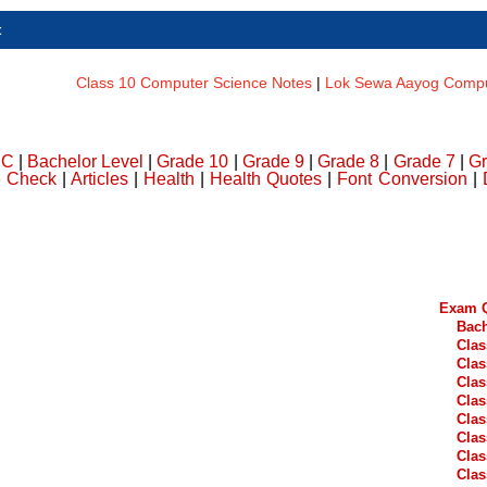
t
Class 10 Computer Science Notes
|
Lok Sewa Aayog Comput
DC
|
Bachelor Level
|
Grade 10
|
Grade 9
|
Grade 8
|
Grade 7
|
Gr
e Check
|
Articles
|
Health
|
Health Quotes
|
Font Conversion
|
Exam Q
Bach
Clas
Clas
Clas
Clas
Clas
Clas
Clas
Clas