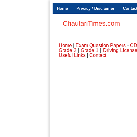
Home
Privacy / Disclaimer
Contac
ChautariTimes.com
Home
|
Exam Question Papers
-
C
Grade 2
|
Grade 1
|
Driving Licens
Useful Links
|
Contact