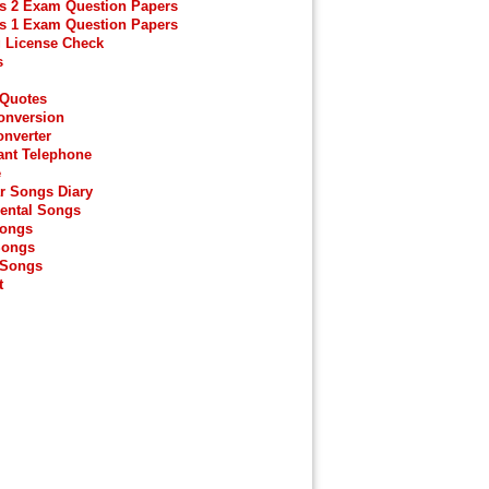
s 2 Exam Question Papers
s 1 Exam Question Papers
g License Check
s
 Quotes
onversion
onverter
ant Telephone
e
r Songs Diary
ental Songs
Songs
Songs
 Songs
t