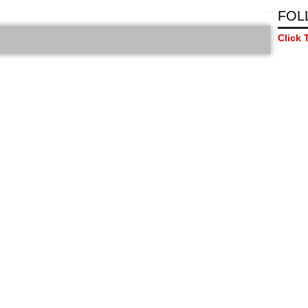
FOL
bRelated
Click 