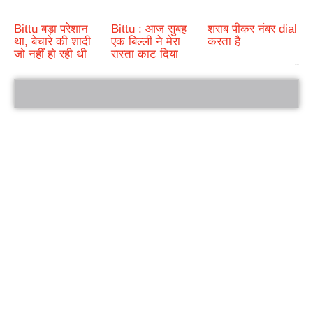
Bittu बड़ा परेशान
Bittu : आज सुबह
शराब पीकर नंबर dial
था, बेचारे की शादी
एक बिल्ली ने मेरा
करता है
जो नहीं हो रही थी
रास्ता काट दिया
bRelated