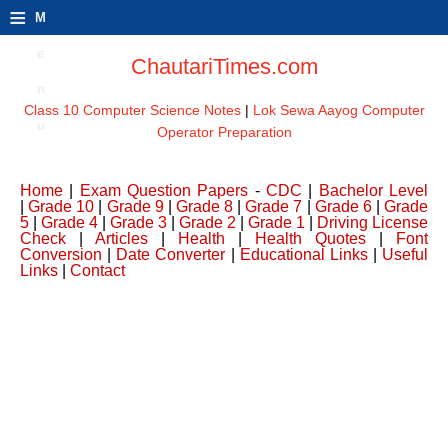
≡
M
e
ChautariTimes.com
n
Class 10 Computer Science Notes
|
Lok Sewa Aayog Computer
u
Operator Preparation
Home
|
Exam Question Papers
-
CDC
|
Bachelor Level
|
Grade 10
|
Grade 9
|
Grade 8
|
Grade 7
|
Grade 6
|
Grade
5
|
Grade 4
|
Grade 3
|
Grade 2
|
Grade 1
|
Driving License
Check
|
Articles
|
Health
|
Health Quotes
|
Font
Conversion
|
Date Converter
|
Educational Links
|
Useful
Links
|
Contact