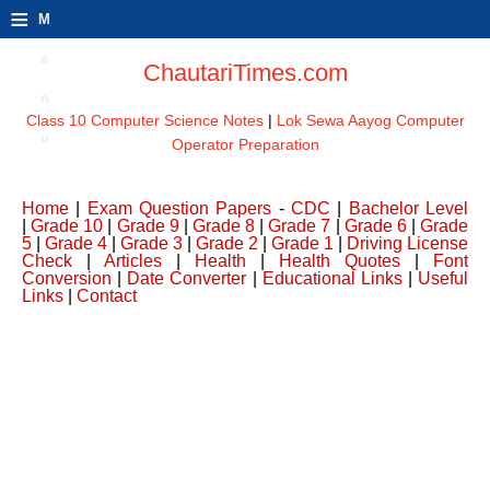
≡
M
e
ChautariTimes.com
n
Class 10 Computer Science Notes
|
Lok Sewa Aayog Computer
u
Operator Preparation
Home
|
Exam Question Papers
-
CDC
|
Bachelor Level
|
Grade 10
|
Grade 9
|
Grade 8
|
Grade 7
|
Grade 6
|
Grade
5
|
Grade 4
|
Grade 3
|
Grade 2
|
Grade 1
|
Driving License
Check
|
Articles
|
Health
|
Health Quotes
|
Font
Conversion
|
Date Converter
|
Educational Links
|
Useful
Links
|
Contact