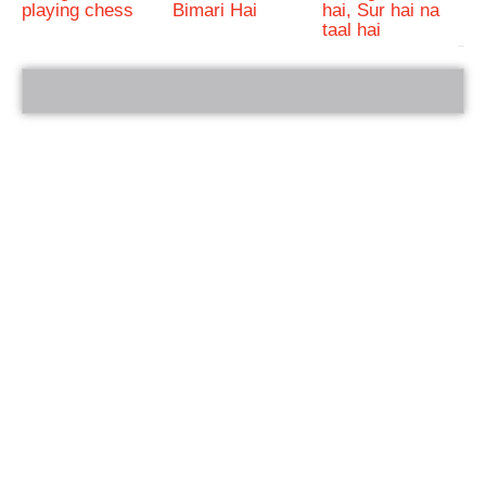
playing chess
Bimari Hai
hai, Sur hai na
taal hai
bRelated