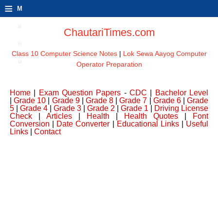
≡
M
e
ChautariTimes.com
n
Class 10 Computer Science Notes
|
Lok Sewa Aayog Computer
u
Operator Preparation
Home
|
Exam Question Papers
-
CDC
|
Bachelor Level
|
Grade 10
|
Grade 9
|
Grade 8
|
Grade 7
|
Grade 6
|
Grade
5
|
Grade 4
|
Grade 3
|
Grade 2
|
Grade 1
|
Driving License
Check
|
Articles
|
Health
|
Health Quotes
|
Font
Conversion
|
Date Converter
|
Educational Links
|
Useful
Links
|
Contact