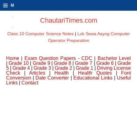
≡
M
e
ChautariTimes.com
n
Class 10 Computer Science Notes
|
Lok Sewa Aayog Computer
u
Operator Preparation
Home
|
Exam Question Papers
-
CDC
|
Bachelor Level
|
Grade 10
|
Grade 9
|
Grade 8
|
Grade 7
|
Grade 6
|
Grade
5
|
Grade 4
|
Grade 3
|
Grade 2
|
Grade 1
|
Driving License
Check
|
Articles
|
Health
|
Health Quotes
|
Font
Conversion
|
Date Converter
|
Educational Links
|
Useful
Links
|
Contact