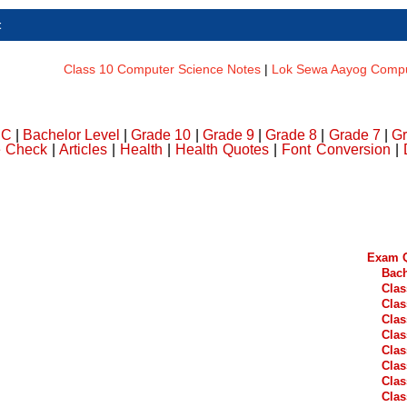
t
Class 10 Computer Science Notes
|
Lok Sewa Aayog Comput
DC
|
Bachelor Level
|
Grade 10
|
Grade 9
|
Grade 8
|
Grade 7
|
Gr
e Check
|
Articles
|
Health
|
Health Quotes
|
Font Conversion
|
Exam Q
Bach
Clas
Clas
Clas
Clas
Clas
Clas
Clas
Clas