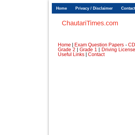
Home
Privacy / Disclaimer
Contac
ChautariTimes.com
Home
|
Exam Question Papers
-
C
Grade 2
|
Grade 1
|
Driving Licens
Useful Links
|
Contact