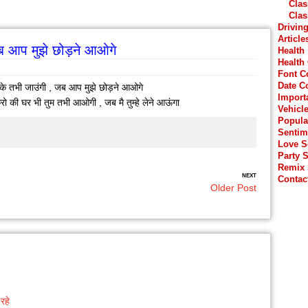
Clas
Clas
Drivin
Article
 जब आप मुझे छोड़ने आओगे
Health
Health
Font C
Date C
ायके तभी जाउंगी , जब आप मुझे छोड़ने आओगे
Import
करो की घर भी तुम तभी आओगी , जब मै तुम्हे लेने आऊंगा
Vehicl
Popula
Sentim
Love 
Party 
Remix
NEXT
Contac
Older Post
रहे