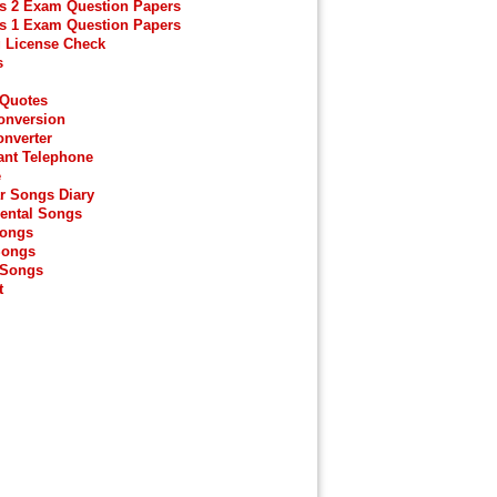
s 2 Exam Question Papers
s 1 Exam Question Papers
g License Check
s
 Quotes
onversion
onverter
ant Telephone
e
r Songs Diary
ental Songs
Songs
Songs
 Songs
t