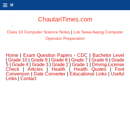
≡
M
e
ChautariTimes.com
n
Class 10 Computer Science Notes
|
Lok Sewa Aayog Computer
u
Operator Preparation
Home
|
Exam Question Papers
-
CDC
|
Bachelor Level
|
Grade 10
|
Grade 9
|
Grade 8
|
Grade 7
|
Grade 6
|
Grade
5
|
Grade 4
|
Grade 3
|
Grade 2
|
Grade 1
|
Driving License
Check
|
Articles
|
Health
|
Health Quotes
|
Font
Conversion
|
Date Converter
|
Educational Links
|
Useful
Links
|
Contact