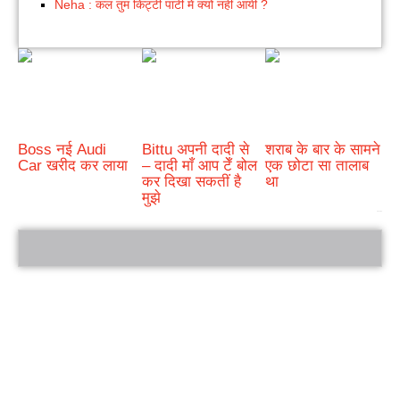
Neha : कल तुम किट्टी पार्टी में क्यों नहीं आयी ?
Boss नई Audi
Bittu अपनी दादी से
शराब के बार के सामने
Car खरीद कर लाया
– दादी माँ आप टेँ बोल
एक छोटा सा तालाब
कर दिखा सकतीं है
था
मुझे
bRelated